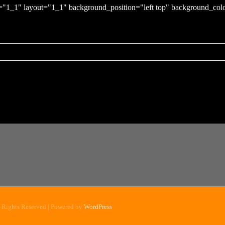
="1_1" layout="1_1" background_position="left top" background_color
l Rights Reserved | Powered by
WordPress