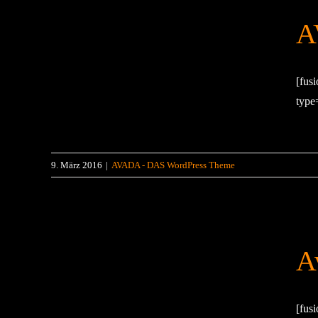
A
[fus
type
9. März 2016
|
AVADA - DAS WordPress Theme
A
[fus