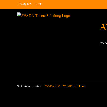
Zum
+49 (0)89 23 515 690
Inhalt
springen
A
AVAD
9. September 2022
|
AVADA - DAS WordPress Theme