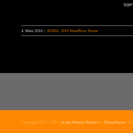
type
4. März 2016
|
AVADA - DAS WordPress Theme
Copyright 2012 - 2021 |
Avada Website Builder
by
ThemeFusion
| Al