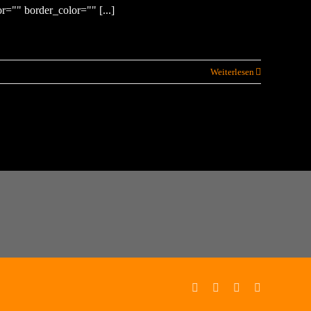
="" border_color="" [...]
Weiterlesen
Facebook
X
Instagram
Pinterest