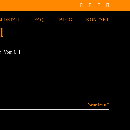
Facebook
X
Instagram
Pinterest
M DETAIL
FAQs
BLOG
KONTAKT
l
. Vom [...]
Weiterlesen