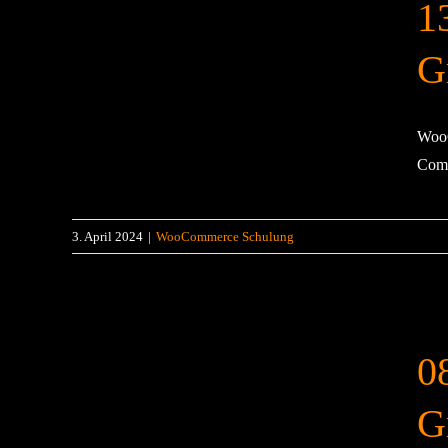
1
G
WooC
Comm
3. April 2024
|
WooCommerce Schulung
0
G