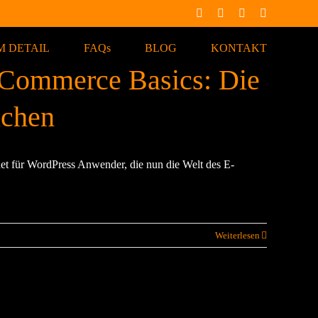
Facebook
X
Instagram
Pinterest
M DETAIL
FAQs
BLOG
KONTAKT
oCommerce Basics: Die
nchen
t für WordPress Anwender, die nun die Welt des E-
Weiterlesen