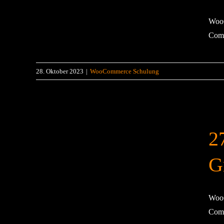
WooC
Comm
28. Oktober 2023
|
WooCommerce Schulung
2
G
WooC
Comm