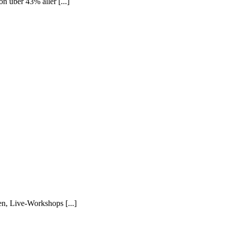
über 43% aller [...]
n, Live-Workshops [...]