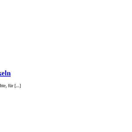
keln
e, für [...]